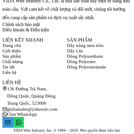
YIDA Wire Industry Co., Ltd. là nhà sản xuất dây điện từ hàng đầu
toàn cầu. Với cam kết về chất lượng và đổi mới, chúng tôi hướng
đến cung cấp sản phẩm và dịch vụ xuất sắc nhất.
Chính sách bảo mật
Điều khoản & Điều kiện
LIÊN KẾT NHANH
SẢN PHẨM
Trang chủ
Dây tráng men tròn
Giới thiệu
Dây Litz
Sản phẩm
Dòng Polyurethane
Chất lượng
Dòng Polyester
Tin tức
Dòng Polyesterimide
Liên hệ
LIÊN HỆ
136 Đường Trà Nam,
Đông Quản, Quảng Đông
Trung Quốc, 523000
globalsales@yidawire.com
Chat WhatsApp
YIDA Wire Industry, Inc. © 1984 – 2026. Mọi quyền được bảo lưu.