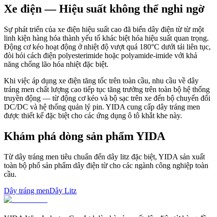
Xe điện — Hiệu suất không thể nghi ngờ
Sự phát triển của xe điện hiệu suất cao đã biến dây điện từ từ một
linh kiện hàng hóa thành yếu tố khác biệt hóa hiệu suất quan trọng.
Động cơ kéo hoạt động ở nhiệt độ vượt quá 180°C dưới tải liên tục,
đòi hỏi cách điện polyesterimide hoặc polyamide-imide với khả
năng chống lão hóa nhiệt đặc biệt.
Khi việc áp dụng xe điện tăng tốc trên toàn cầu, nhu cầu về dây
tráng men chất lượng cao tiếp tục tăng trưởng trên toàn bộ hệ thống
truyền động — từ động cơ kéo và bộ sạc trên xe đến bộ chuyển đổi
DC/DC và hệ thống quản lý pin. YIDA cung cấp dây tráng men
được thiết kế đặc biệt cho các ứng dụng ô tô khắt khe này.
Khám phá dòng sản phẩm YIDA
Từ dây tráng men tiêu chuẩn đến dây litz đặc biệt, YIDA sản xuất
toàn bộ phổ sản phẩm dây điện từ cho các ngành công nghiệp toàn
cầu.
Dây tráng men
Dây Litz