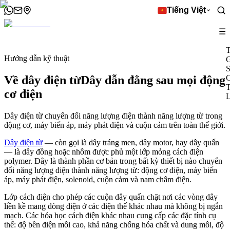
Tiếng Việt
☰
T
Hướng dẫn kỹ thuật
G
S
Về dây điện từ
Dây dẫn đằng sau mọi động
C
T
cơ điện
L
Dây điện từ chuyển đổi năng lượng điện thành năng lượng từ trong
động cơ, máy biến áp, máy phát điện và cuộn cảm trên toàn thế giới.
Dây điện từ
— còn gọi là dây tráng men, dây motor, hay dây quấn
— là dây đồng hoặc nhôm được phủ một lớp mỏng cách điện
polymer. Đây là thành phần cơ bản trong bất kỳ thiết bị nào chuyển
đổi năng lượng điện thành năng lượng từ: động cơ điện, máy biến
áp, máy phát điện, solenoid, cuộn cảm và nam châm điện.
Lớp cách điện cho phép các cuộn dây quấn chặt nơi các vòng dây
liền kề mang dòng điện ở các điện thế khác nhau mà không bị ngắn
mạch. Các hóa học cách điện khác nhau cung cấp các đặc tính cụ
thể: độ bền điện môi cao, khả năng chống hóa chất và dung môi, độ