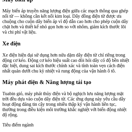
Máy biến áp truyền năng lượng điện giữa các mạch thông qua ghép
nối từ — không cần kết nối kim loại. Dây đồng điện từ được ưa
chuộng cho cuộn dây biến áp vì độ dẫn cao hơn cho phép cuộn dây
chặt hơn và thiết kế nhỏ gọn hơn so với nhôm, giảm kích thước lõi
và chi phí vật liệu.
Xe điện
Xe điện hiện đại sử dụng hơn nửa dặm dây điện từ chỉ riêng trong
động cơ kéo. Động cơ kéo hiệu suất cao đòi hỏi dây có độ bền nhiệt
đặc biệt, dung sai kích thước chính xác và tính toàn vẹn cách điện
nhất quán dưới chu kỳ nhiệt và rung động của vận hành ô tô.
Máy phát điện & Năng lượng tái tạo
Tuabin gió, máy phát thủy điện và bộ nghịch lưu năng lượng mặt
trời đều dựa vào cuộn dây điện từ. Các ứng dụng này yêu cầu dây
hoạt động đáng tin cậy trong nhiều thập kỷ vận hành liên tục,
thường trong điều kiện môi trường khắc nghiệt với biến động nhiệt
độ rộng.
Tiêu điểm ngành