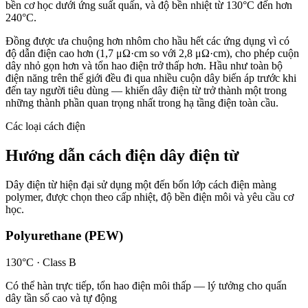
bền cơ học dưới ứng suất quấn, và độ bền nhiệt từ 130°C đến hơn
240°C.
Đồng được ưa chuộng hơn nhôm cho hầu hết các ứng dụng vì có
độ dẫn điện cao hơn (1,7 μΩ·cm so với 2,8 μΩ·cm), cho phép cuộn
dây nhỏ gọn hơn và tổn hao điện trở thấp hơn. Hầu như toàn bộ
điện năng trên thế giới đều đi qua nhiều cuộn dây biến áp trước khi
đến tay người tiêu dùng — khiến dây điện từ trở thành một trong
những thành phần quan trọng nhất trong hạ tầng điện toàn cầu.
Các loại cách điện
Hướng dẫn cách điện dây điện từ
Dây điện từ hiện đại sử dụng một đến bốn lớp cách điện màng
polymer, được chọn theo cấp nhiệt, độ bền điện môi và yêu cầu cơ
học.
Polyurethane (PEW)
130°C
· Class
B
Có thể hàn trực tiếp, tổn hao điện môi thấp — lý tưởng cho quấn
dây tần số cao và tự động