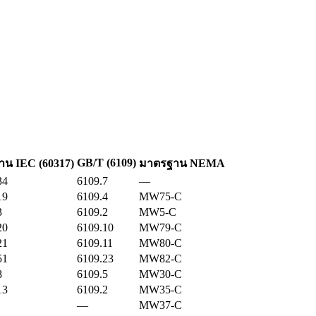
GB/T (6109)
น IEC (60317)
มาตรฐาน NEMA
34
6109.7
—
19
6109.4
MW75-C
3
6109.2
MW5-C
20
6109.10
MW79-C
21
6109.11
MW80-C
51
6109.23
MW82-C
8
6109.5
MW30-C
13
6109.2
MW35-C
—
MW37-C