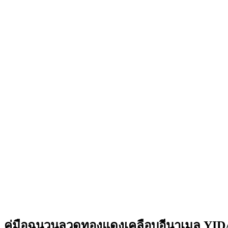
คู่มือฉนวนลวดทองแดงเคลือบอีนาเมล YID